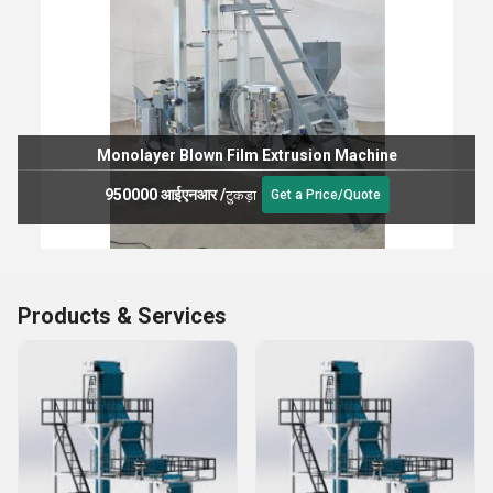
Monolayer Blown Film Extrusion Machine
950000 आईएनआर
/
टुकड़ा
Get a Price/Quote
Products & Services