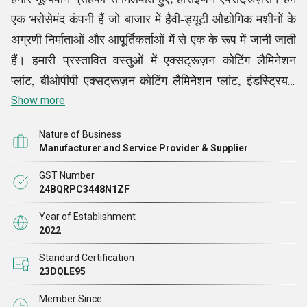
एक भरोसेमंद कंपनी हैं जो बाजार में हैवी-ड्यूटी औद्योगिक मशीनों के
अग्रणी निर्माताओं और आपूर्तिकर्ताओं में से एक के रूप में जानी जाती
हैं। हमारी प्रस्तावित वस्तुओं में एक्सट्रूज़न कोटिंग लैमिनेशन
प्लांट, बीओपीपी एक्सट्रूज़न कोटिंग लैमिनेशन प्लांट, इंडस्ट्रियल
एयर बबल शीट प्लांट, इंडस्ट्रियल कास्ट फिल्म एक्सट्रूज़न लाइन,
Show more
ऑटोमैटिक बॉक्स स्ट्रैपिंग मशीन, और बहुत कुछ शामिल हैं।
Nature of Business
प्रीमियम गुणवत्ता और परीक्षण किए गए कच्चे माल का उपयोग करके
Manufacturer and Service Provider & Supplier
निर्मित, हमारे उत्पादों की गुणवत्ता अंतरराष्ट्रीय मानकों के अनुरूप
GST Number
है। हम प्रत्येक आइटम को गुणवत्ता आश्वासन परीक्षणों की एक
24BQRPC3448N1ZF
श्रृंखला के माध्यम से पास करते हैं। ये परीक्षण यह निर्धारित करते हैं
Year of Establishment
कि हमारे प्रस्तावित उत्पादों की गुणवत्ता उस कीमत के लायक है या
2022
नहीं जो हमारे ग्राहक उनके लिए चुकाते हैं। यह हमारी कंपनी की
Standard Certification
दीर्घकालिक सफलता सुनिश्चित करने के लिए निर्धारित किया गया है.
23DQLE95
Member Since