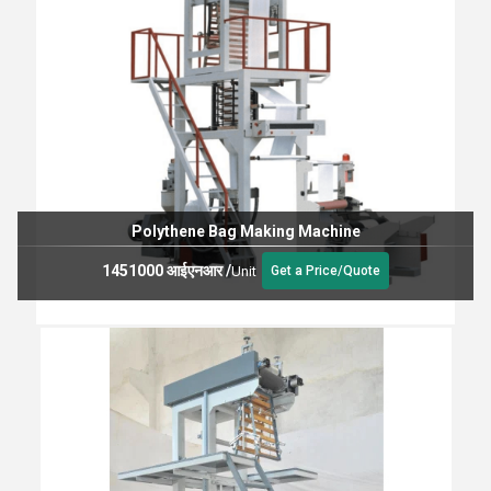
Polythene Bag Making Machine
1451000 आईएनआर
/
Unit
Get a Price/Quote