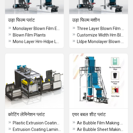
उड़ा फिल्म प्लांट
उड़ा फिल्म मशीन
Monolayer Blown Film Extrusion Machine
Three Layer Blown Film Extrusion Machine
Blown Film Plants
Customize Width Hm Blown Film Machine
Mono Layer Hm-Hdpe Ldpe Lldpe Blown Film Plant
Lldpe Monolayer Blown Film Plant
कोटिंग लेमिनेशन प्लांट
एयर बबल शीट प्लांट
Plastic Extrusion Coating Lamination Plant
Air Bubble Film Making Machine
Extrusion Coating Lamination Plant
Air Bubble Sheet Making Plant